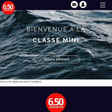
BIENVENUE À LA
CLASSE MINI
Espace adhérent
Aucune réponse pour l'instant.