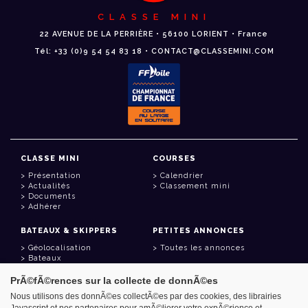
CLASSE MINI
22 AVENUE DE LA PERRIÈRE • 56100 LORIENT • France
Tél: +33 (0)9 54 54 83 18 • CONTACT@CLASSEMINI.COM
CLASSE MINI
COURSES
Présentation
Calendrier
Actualités
Classement mini
Documents
Adhérer
BATEAUX & SKIPPERS
PETITES ANNONCES
Géolocalisation
Toutes les annonces
Bateaux
Skippers
PrÃ©fÃ©rences sur la collecte de donnÃ©es
LIENS UTILES
Nous utilisons des donnÃ©es collectÃ©es par des cookies, des librairies