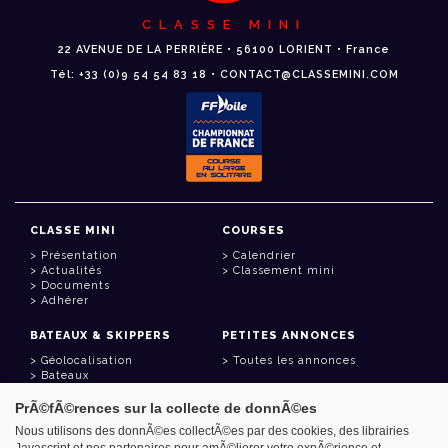
CLASSE MINI
22 AVENUE DE LA PERRIÈRE • 56100 LORIENT • France
Tél: +33 (0)9 54 54 83 18 • CONTACT@CLASSEMINI.COM
CLASSE MINI
COURSES
Présentation
Calendrier
Actualités
Classement mini
Documents
Adhérer
BATEAUX & SKIPPERS
PETITES ANNONCES
Géolocalisation
Toutes les annonces
Bateaux
Skippers
PrÃ©fÃ©rences sur la collecte de donnÃ©es
LIENS UTILES
Nous utilisons des donnÃ©es collectÃ©es par des cookies, des librairies