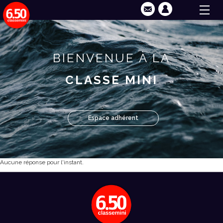
BIENVENUE À LA
CLASSE MINI
Espace adhérent
Aucune réponse pour l'instant.