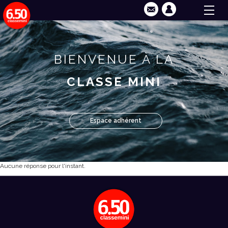
BIENVENUE À LA
CLASSE MINI
Espace adhérent
Aucune réponse pour l'instant.