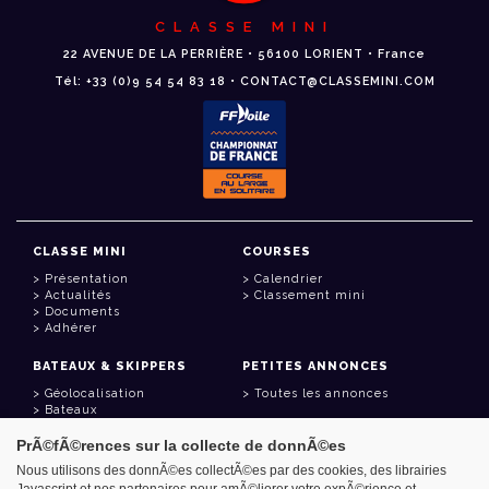
CLASSE MINI
22 AVENUE DE LA PERRIÈRE • 56100 LORIENT • France
Tél: +33 (0)9 54 54 83 18 • CONTACT@CLASSEMINI.COM
CLASSE MINI
COURSES
Présentation
Calendrier
Actualités
Classement mini
Documents
Adhérer
BATEAUX & SKIPPERS
PETITES ANNONCES
Géolocalisation
Toutes les annonces
Bateaux
Skippers
PrÃ©fÃ©rences sur la collecte de donnÃ©es
LIENS UTILES
Nous utilisons des donnÃ©es collectÃ©es par des cookies, des librairies