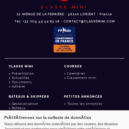
CLASSE MINI
22 AVENUE DE LA PERRIÈRE • 56100 LORIENT • France
Tél: +33 (0)9 54 54 83 18 • CONTACT@CLASSEMINI.COM
CLASSE MINI
COURSES
Présentation
Calendrier
Actualités
Classement mini
Documents
Adhérer
BATEAUX & SKIPPERS
PETITES ANNONCES
Géolocalisation
Toutes les annonces
Bateaux
Skippers
PrÃ©fÃ©rences sur la collecte de donnÃ©es
LIENS UTILES
Nous utilisons des donnÃ©es collectÃ©es par des cookies, des librairies