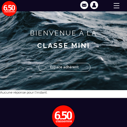
BIENVENUE À LA
CLASSE MINI
Espace adhérent
Aucune réponse pour l'instant.