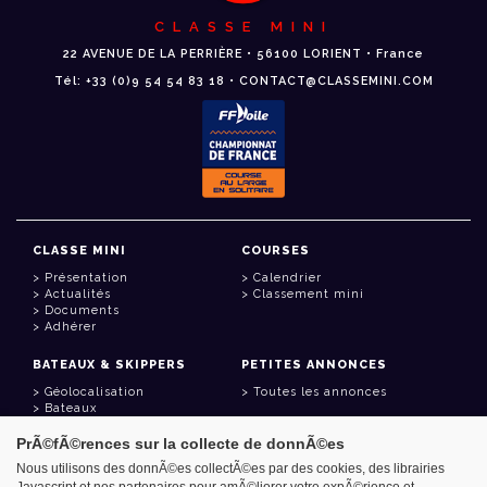
CLASSE MINI
22 AVENUE DE LA PERRIÈRE • 56100 LORIENT • France
Tél: +33 (0)9 54 54 83 18 • CONTACT@CLASSEMINI.COM
CLASSE MINI
COURSES
Présentation
Calendrier
Actualités
Classement mini
Documents
Adhérer
BATEAUX & SKIPPERS
PETITES ANNONCES
Géolocalisation
Toutes les annonces
Bateaux
Skippers
PrÃ©fÃ©rences sur la collecte de donnÃ©es
LIENS UTILES
Nous utilisons des donnÃ©es collectÃ©es par des cookies, des librairies