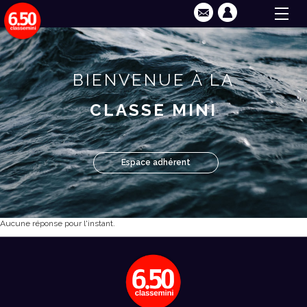
BIENVENUE À LA
CLASSE MINI
Espace adhérent
Aucune réponse pour l'instant.