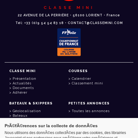
CLASSE MINI
22 AVENUE DE LA PERRIÈRE • 56100 LORIENT • France
Tél: +33 (0)9 54 54 83 18 • CONTACT@CLASSEMINI.COM
CLASSE MINI
COURSES
Présentation
Calendrier
Actualités
Classement mini
Documents
Adhérer
BATEAUX & SKIPPERS
PETITES ANNONCES
Géolocalisation
Toutes les annonces
Bateaux
Skippers
PrÃ©fÃ©rences sur la collecte de donnÃ©es
LIENS UTILES
Nous utilisons des donnÃ©es collectÃ©es par des cookies, des librairies