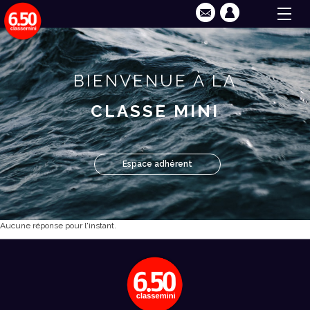
BIENVENUE À LA
CLASSE MINI
Espace adhérent
Aucune réponse pour l'instant.