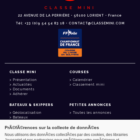
CLASSE MINI
22 AVENUE DE LA PERRIÈRE • 56100 LORIENT • France
Tél: +33 (0)9 54 54 83 18 • CONTACT@CLASSEMINI.COM
CLASSE MINI
COURSES
Présentation
Calendrier
Actualités
Classement mini
Documents
Adhérer
BATEAUX & SKIPPERS
PETITES ANNONCES
Géolocalisation
Toutes les annonces
Bateaux
Skippers
PrÃ©fÃ©rences sur la collecte de donnÃ©es
LIENS UTILES
Nous utilisons des donnÃ©es collectÃ©es par des cookies, des librairies