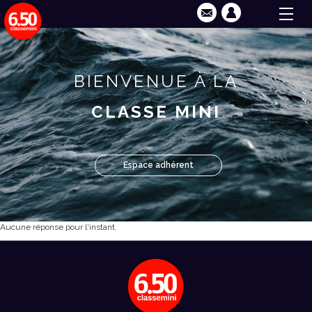
BIENVENUE À LA
CLASSE MINI
Espace adhérent
Aucune réponse pour l'instant.