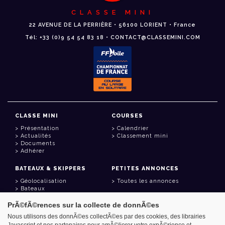
CLASSE MINI
22 AVENUE DE LA PERRIÈRE • 56100 LORIENT • France
Tél: +33 (0)9 54 54 83 18 • CONTACT@CLASSEMINI.COM
CLASSE MINI
COURSES
Présentation
Calendrier
Actualités
Classement mini
Documents
Adhérer
BATEAUX & SKIPPERS
PETITES ANNONCES
Géolocalisation
Toutes les annonces
Bateaux
Skippers
PrÃ©fÃ©rences sur la collecte de donnÃ©es
LIENS UTILES
Nous utilisons des donnÃ©es collectÃ©es par des cookies, des librairies