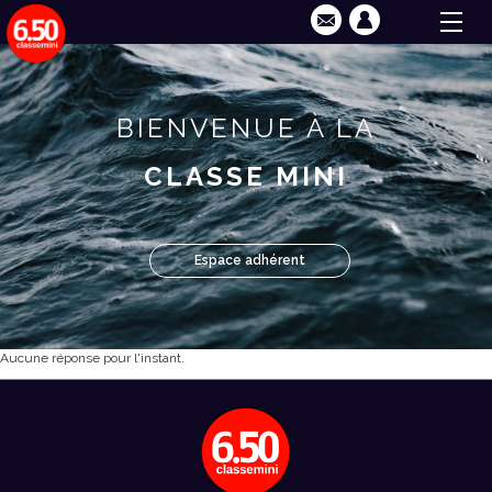
BIENVENUE À LA
CLASSE MINI
Espace adhérent
Aucune réponse pour l'instant.