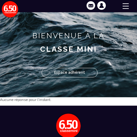
BIENVENUE À LA
CLASSE MINI
Espace adhérent
Aucune réponse pour l'instant.