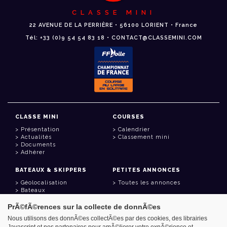
CLASSE MINI
22 AVENUE DE LA PERRIÈRE • 56100 LORIENT • France
Tél: +33 (0)9 54 54 83 18 • CONTACT@CLASSEMINI.COM
CLASSE MINI
COURSES
Présentation
Calendrier
Actualités
Classement mini
Documents
Adhérer
BATEAUX & SKIPPERS
PETITES ANNONCES
Géolocalisation
Toutes les annonces
Bateaux
Skippers
PrÃ©fÃ©rences sur la collecte de donnÃ©es
LIENS UTILES
Nous utilisons des donnÃ©es collectÃ©es par des cookies, des librairies