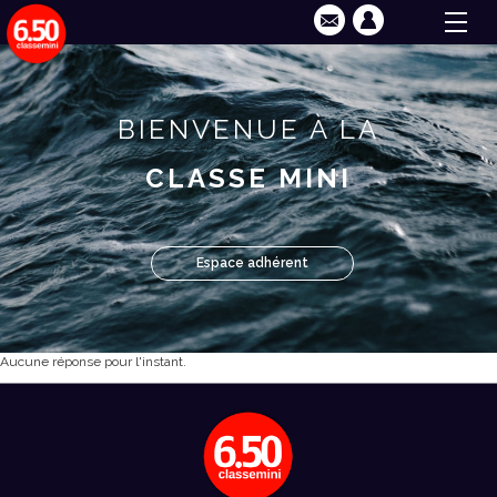
BIENVENUE À LA
CLASSE MINI
Espace adhérent
Aucune réponse pour l'instant.