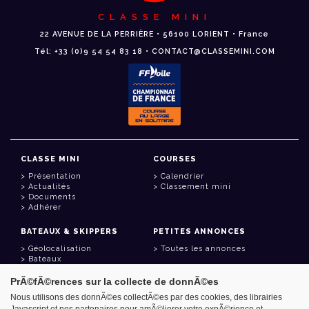
CLASSE MINI
22 AVENUE DE LA PERRIÈRE • 56100 LORIENT • France
Tél: +33 (0)9 54 54 83 18 • CONTACT@CLASSEMINI.COM
CLASSE MINI
COURSES
Présentation
Calendrier
Actualités
Classement mini
Documents
Adhérer
BATEAUX & SKIPPERS
PETITES ANNONCES
Géolocalisation
Toutes les annonces
Bateaux
Skippers
PrÃ©fÃ©rences sur la collecte de donnÃ©es
LIENS UTILES
Nous utilisons des donnÃ©es collectÃ©es par des cookies, des librairies