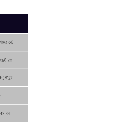
7h54'06"
0:58:20
6h38'37
F
43'34