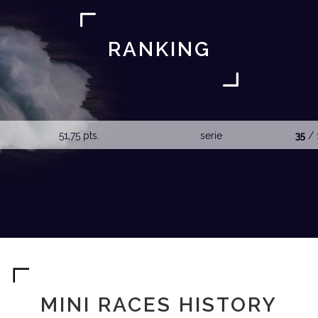
RANKING
51,75 pts.
serie
35
/ 
MINI RACES HISTORY