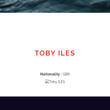
Member area
TOBY ILES
Nationality :
GBR