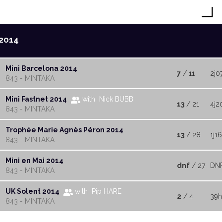
2014
Mini Barcelona 2014
7
/ 11
2j0
843 - MINTAKA
Mini Fastnet 2014
with Nick BUBB
13
/ 21
4j2
843 - MINTAKA
Trophée Marie Agnès Péron 2014
13
/ 28
1j1
843 - MINTAKA
Mini en Mai 2014
dnf
/ 27
DN
843 - MINTAKA
UK Solent 2014
with Pip HARE
2
/ 4
39h
843 - MINTAKA