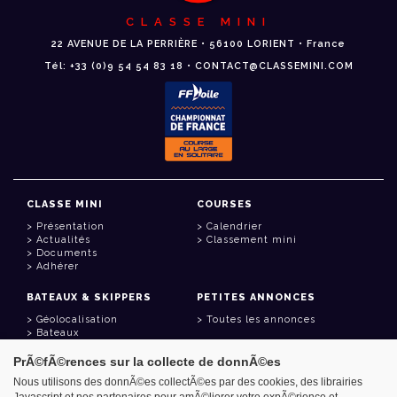
CLASSE MINI
22 AVENUE DE LA PERRIÈRE • 56100 LORIENT • France
Tél: +33 (0)9 54 54 83 18 • CONTACT@CLASSEMINI.COM
CLASSE MINI
COURSES
Présentation
Calendrier
Actualités
Classement mini
Documents
Adhérer
BATEAUX & SKIPPERS
PETITES ANNONCES
Géolocalisation
Toutes les annonces
Bateaux
Skippers
PrÃ©fÃ©rences sur la collecte de donnÃ©es
LIENS UTILES
Nous utilisons des donnÃ©es collectÃ©es par des cookies, des librairies