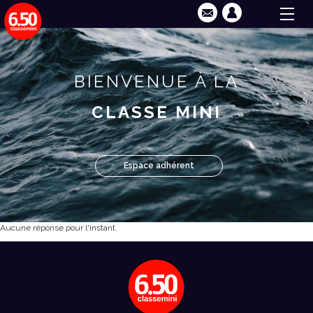
BIENVENUE À LA
CLASSE MINI
Espace adhérent
Aucune réponse pour l'instant.