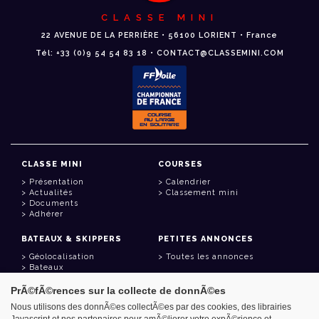
CLASSE MINI
22 AVENUE DE LA PERRIÈRE • 56100 LORIENT • France
Tél: +33 (0)9 54 54 83 18 • CONTACT@CLASSEMINI.COM
CLASSE MINI
COURSES
Présentation
Calendrier
Actualités
Classement mini
Documents
Adhérer
BATEAUX & SKIPPERS
PETITES ANNONCES
Géolocalisation
Toutes les annonces
Bateaux
Skippers
PrÃ©fÃ©rences sur la collecte de donnÃ©es
LIENS UTILES
Nous utilisons des donnÃ©es collectÃ©es par des cookies, des librairies