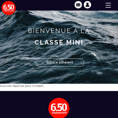
BIENVENUE À LA
CLASSE MINI
Espace adhérent
Aucune réponse pour l'instant.