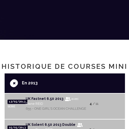
HISTORIQUE DE COURSES MINI
+
En 2013
UK Fastnet 6.50 2013
avec
12/05/2013
Diane REID
4
/ 11
SERIE
655 - ONE GIRL'S OCEAN CHALLENGE
UK Solent 6.50 2013 Double
05/05/2013