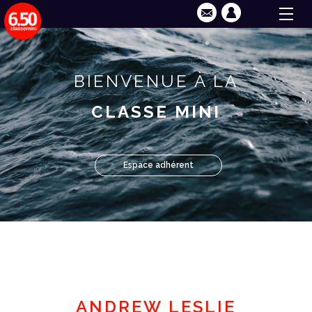
BIENVENUE À LA
CLASSE MINI
Espace adhérent
ANDREW LESLIE