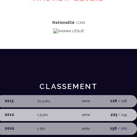
Nationalité :
CAN
CLASSEMENT
2013
21,5 pts.
serie
126
/ 218
2012
1,5 pts.
serie
223
/ 245
2002
1 pts.
proto
158
/ 160