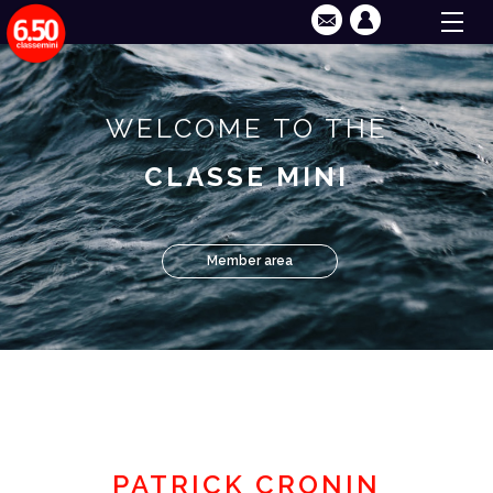
WELCOME TO THE
CLASSE MINI
Member area
PATRICK CRONIN