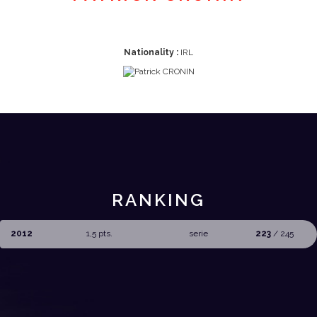
Nationality :
IRL
RANKING
2012
1,5 pts.
serie
223
/ 245