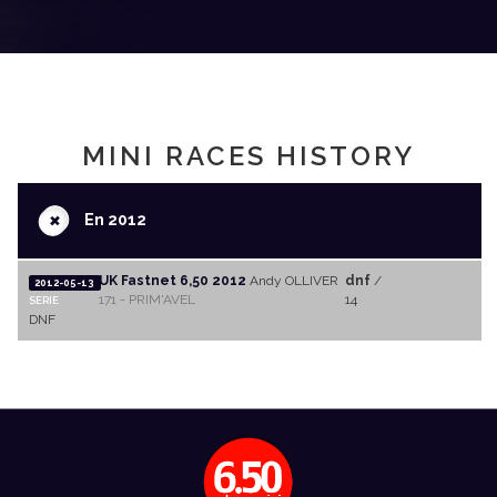
MINI RACES HISTORY
+
En 2012
UK Fastnet 6,50 2012
Andy OLLIVER
dnf
/
2012-05-13
171 - PRIM'AVEL
14
SERIE
DNF