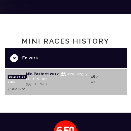
MINI RACES HISTORY
+
En 2012
Mini Fastnet 2012
with Tanguy
16
/
2012-06-10
LE TURQUAIS
43
SERIE
599 - TERREAL
3j11h04'40"