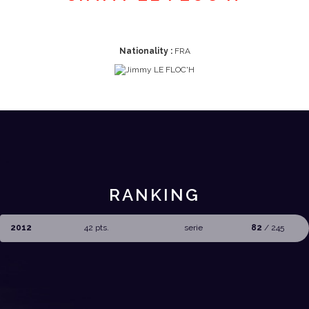
Nationality :
FRA
RANKING
2012
42 pts.
serie
82
/ 245