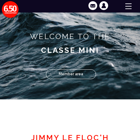
WELCOME TO THE
CLASSE MINI
Member area
JIMMY LE FLOC'H