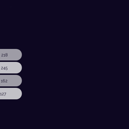
 218
 245
 162
127