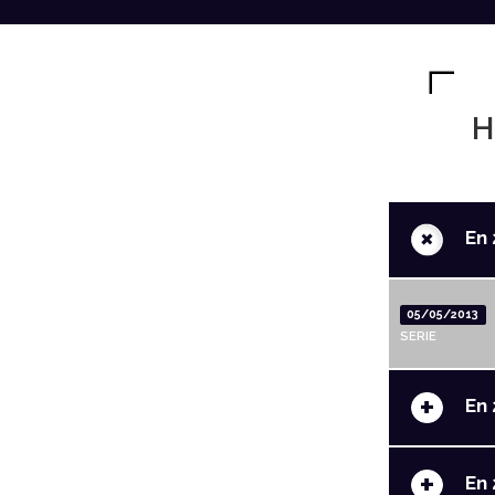
H
+
En 
05/05/2013
SERIE
+
En 
+
En 