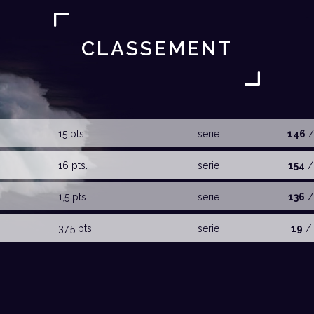
CLASSEMENT
15 pts.
serie
146
/
16 pts.
serie
154
/
1,5 pts.
serie
136
/
37,5 pts.
serie
19
/ 