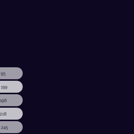
 95
 199
196
218
 245