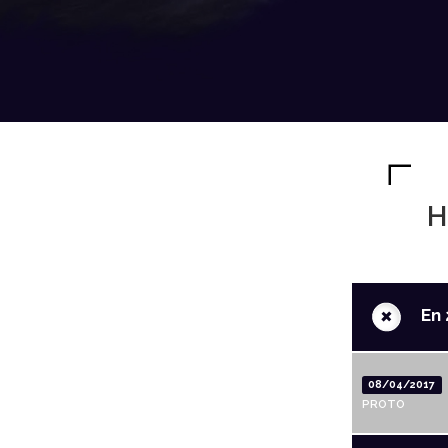
H
+
En 
08/04/2017
PROTO