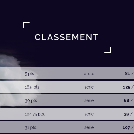
CLASSEMENT
5 pts.
proto
81
/
16,5 pts.
serie
125
/
30 pts.
serie
68
/ 
104,75 pts.
serie
39
/ 
31 pts.
serie
107
/