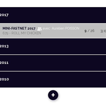
2017
MINI-FASTNET 2017
avec Aurélien POISSON
9
/ 26
3j.1
679 - ROLL MY CHICKEN
2013
2011
2010
+