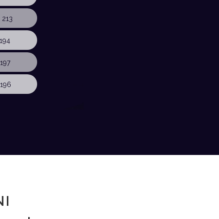
 213
194
197
196
NI