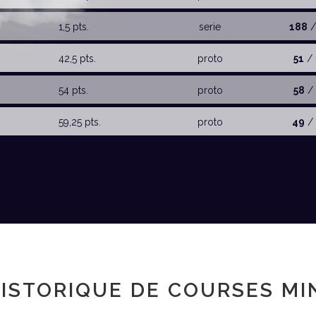
1,5 pts.
serie
188
/
42,5 pts.
proto
51
/ 
54 pts.
proto
58
/ 
59,25 pts.
proto
49
/ 
ISTORIQUE DE COURSES MI