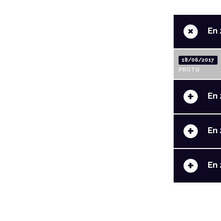
+
En 
18/06/2017
PROTO
+
En 
+
En 
+
En 