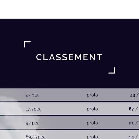
CLASSEMENT
27 pts.
proto
43
/
17,5 pts.
proto
67
/ 
92 pts.
proto
21
/ 
89,25 pts.
proto
14
/ 