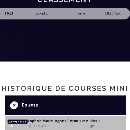
2012
14,5 pts.
serie
161
/ 245
HISTORIQUE DE COURSES MINI
+
En 2012
Trophée Marie-Agnès Péron 2012
dns
/
31/05/2012
449 - CREAN
50
SERIE