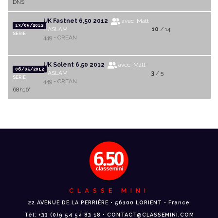
DNS
UK Fastnet 6,50 2012
avec Matt
13/05/2012
HASLAM
10
/ 14
SERIE
449 - CREAN
UK Solent 6,50 2012
avec Matt
06/05/2012
HASLAM
3
/ 5
SERIE
449 - CREAN
68h16'
CLASSE MINI
22 AVENUE DE LA PERRIÈRE • 56100 LORIENT • France
Tél: +33 (0)9 54 54 83 18 • CONTACT@CLASSEMINI.COM