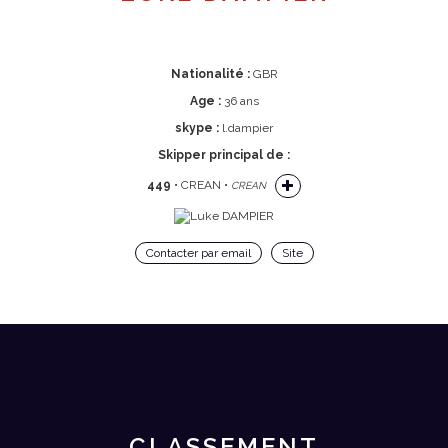
Nationalité :
GBR
Age :
36 ans
skype :
l.dampier
Skipper principal de :
449
• CREAN •
CREAN
Contacter par email
Site
CLASSEMENT