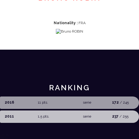
Nationality :
FRA
RANKING
2016
11 pts.
serie
172
/ 245
2011
1,5 pts.
serie
237
/ 255