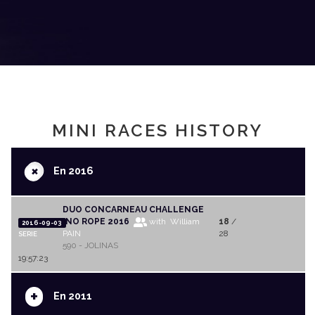
MINI RACES HISTORY
+
En 2016
DUO CONCARNEAU CHALLENGE
INO ROPE 2016
with William
18
/
2016-09-03
PAIN
28
SERIE
590 - JOLINAS
19:57:23
+
En 2011