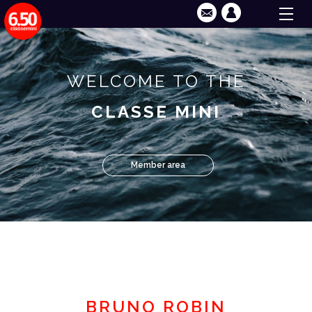
WELCOME TO THE
CLASSE MINI
Member area
BRUNO ROBIN