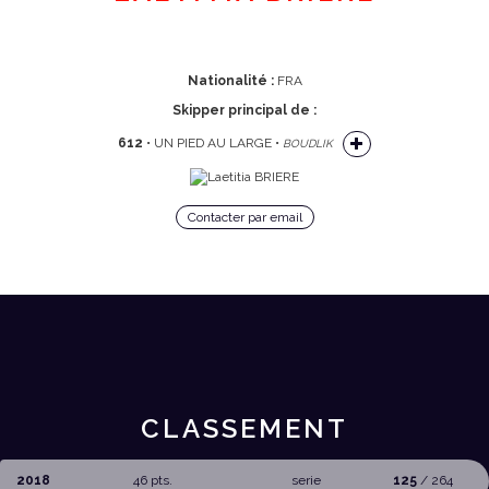
Nationalité :
FRA
Skipper principal de :
612
• UN PIED AU LARGE •
BOUDLIK
Contacter par email
CLASSEMENT
2018
46 pts.
serie
125
/ 264