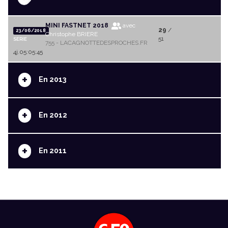
MINI FASTNET 2018
avec
29
/
23/06/2018
Christophe BRIERE
51
SERIE
755 - LACAGNOTTEDESPROCHES.FR
4j.05:05:45
+
En 2013
+
En 2012
+
En 2011