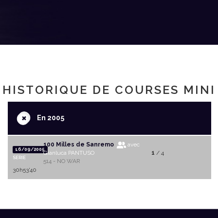
HISTORIQUE DE COURSES MINI
+
En 2005
100 Milles de Sanremo
avec
16/09/2005
Gianluca PANTUSO
1
/ 4
SERIE
514 - NO WAR
30h53'40