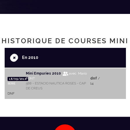
HISTORIQUE DE COURSES MINI
+
En 2010
Mini Empuries 2010
avec Mario
FONT
dnf
/
18/09/2010
588 - ESTACIO NAUTICA ROSES - CAP
14
SERIE
DE CREUS
DNF