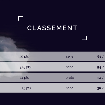
CLASSEMENT
49 pts.
serie
61
/ 
37,5 pts.
serie
94
/ 
24 pts.
proto
52
/ 
61,5 pts.
serie
30
/ 