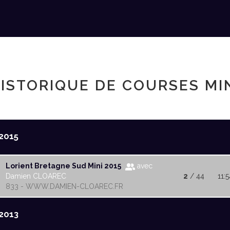
ISTORIQUE DE COURSES MI
2015
Lorient Bretagne Sud Mini 2015
avec
Damien CLOAREC
2
/ 44
11:5
833 - WWW.DAMIEN-CLOAREC.FR
2013