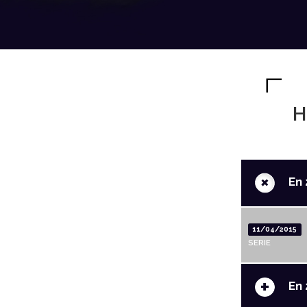
H
+
En 
11/04/2015
SERIE
+
En 