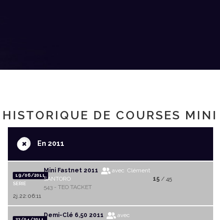
HISTORIQUE DE COURSES MINI
+
En 2011
Mini Fastnet 2011
avec Clément
19/06/2011
SANTORO
15
/ 45
SERIE
543 - TEO TACKET
2j.22:06:11
Demi-Clé 6,50 2011
avec
23/04/2011