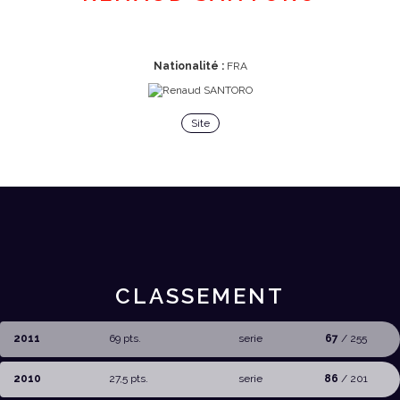
Nationalité :
FRA
Site
CLASSEMENT
2011
69 pts.
serie
67
/ 255
2010
27,5 pts.
serie
86
/ 201