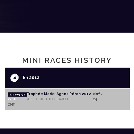
MINI RACES HISTORY
+
En 2012
Trophée Marie-Agnès Péron 2012
dnf
/
2012-05-31
784 - TICKET TO HEAVEN
24
PROTO
DNF