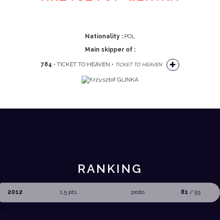
Nationality :
POL
Main skipper of :
784
• TICKET TO HEAVEN •
TICKET TO HEAVEN
RANKING
2012
1,5 pts.
proto
81
/ 93