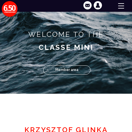
WELCOME TO THE
CLASSE MINI
Member area
KRZYSZTOF GLINKA