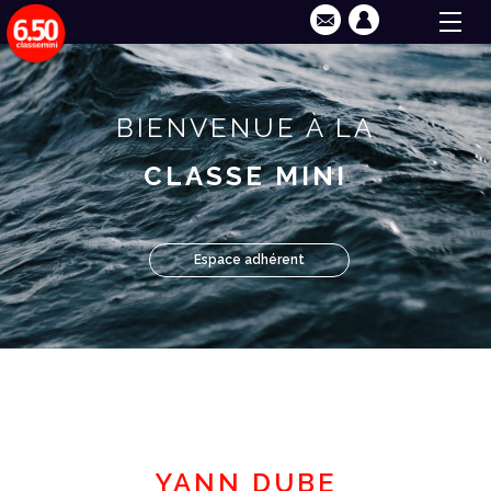
BIENVENUE À LA
CLASSE MINI
Espace adhérent
YANN DUBE