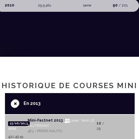
2010
25,5 pts.
serie
90
/ 201
HISTORIQUE DE COURSES MINI
+
En 2013
Mini-Fastnet 2013
avec Yann LE
12
/
23/06/2013
PAUTREMAT
29
SERIE
483 - PREPA NAUTIC
4j11:49:45