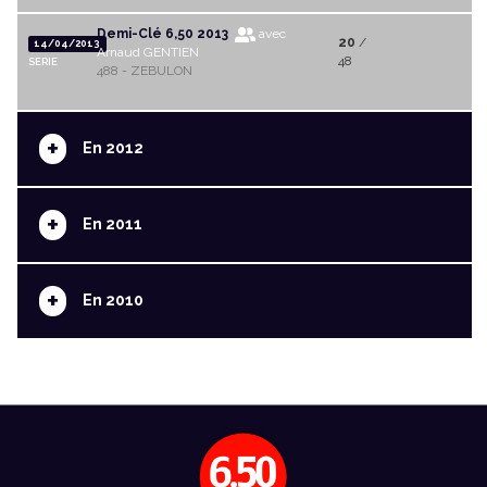
Demi-Clé 6,50 2013
avec
20
/
14/04/2013
Arnaud GENTIEN
48
SERIE
488 - ZEBULON
+
En 2012
+
En 2011
+
En 2010