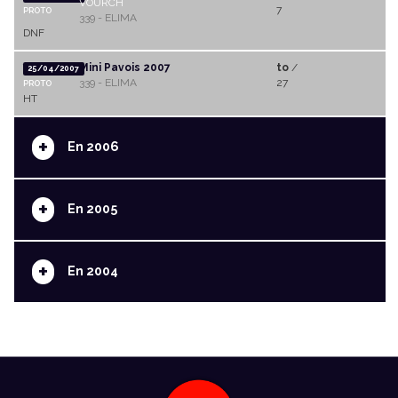
VOURCH
7
PROTO
339 - ELIMA
DNF
Mini Pavois 2007
to
/
25/04/2007
339 - ELIMA
27
PROTO
HT
+
En 2006
+
En 2005
+
En 2004