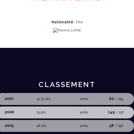
Nationalité :
FRA
CLASSEMENT
2007
31,75 pts.
proto
62
/ 194
2006
15 pts.
proto
149
/ 197
2005
48 pts.
proto
58
/ 196