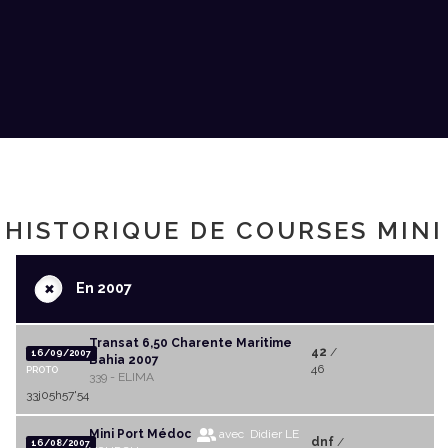
HISTORIQUE DE COURSES MINI
+
En 2007
Transat 6,50 Charente Maritime
42
/
16/09/2007
Bahia 2007
46
PROTO
339 - ELIMA
33j05h57'54
Mini Port Médoc
avec Didier LE
dnf
/
16/08/2007