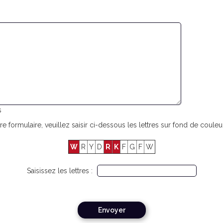
s
re formulaire, veuillez saisir ci-dessous les lettres sur fond de couleur
W
R
Y
D
R
K
F
G
F
W
Saisissez les lettres :