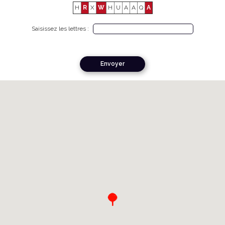
H
R
X
W
H
U
A
A
Q
A
Saisissez les lettres :