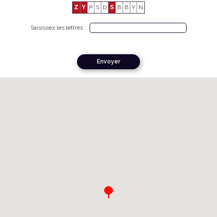
Z
Y
P
S
D
S
B
B
Y
N
Saisissez les lettres :