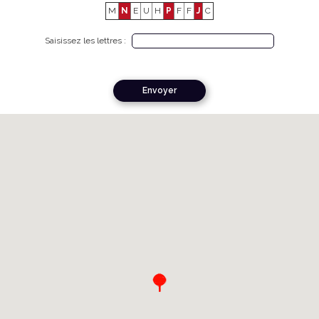
M
N
E
U
H
P
F
F
J
C
Saisissez les lettres :