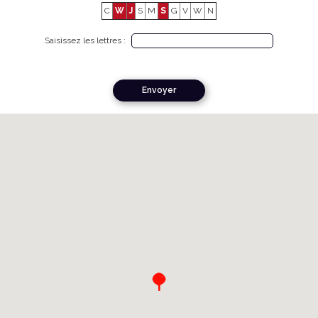
C
W
J
S
M
S
G
V
W
N
Saisissez les lettres :