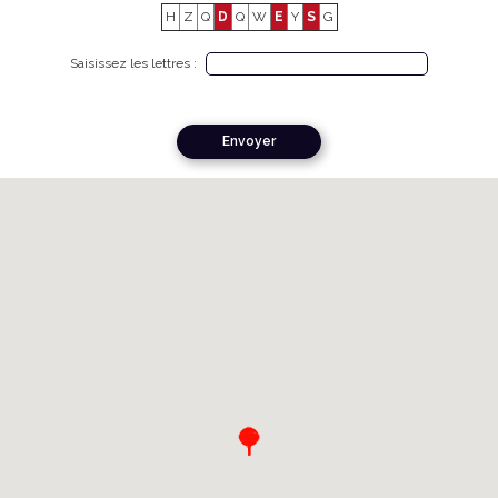
H
Z
Q
D
Q
W
E
Y
S
G
Saisissez les lettres :