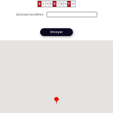
E
Z
P
E
S
T
B
S
F
H
Saisissez les lettres :