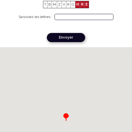
T
B
M
Z
V
R
G
H
R
E
Saisissez les lettres :