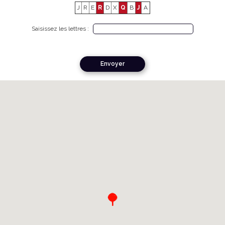
J
R
E
R
D
X
Q
B
J
A
Saisissez les lettres :