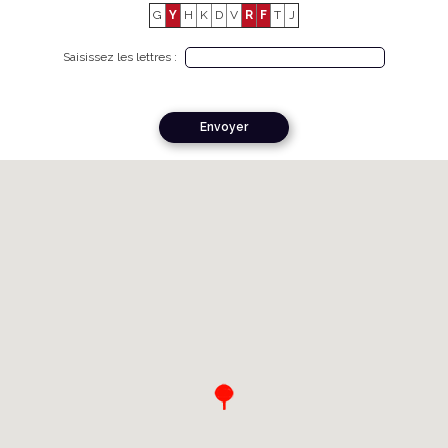
G
Y
H
K
D
V
R
F
T
J
Saisissez les lettres :