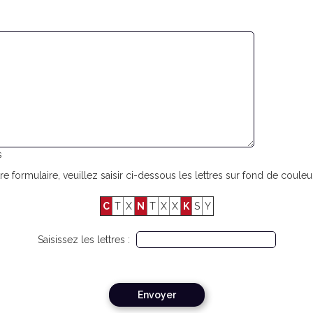
s
re formulaire, veuillez saisir ci-dessous les lettres sur fond de couleur
C
T
X
N
T
X
X
K
S
Y
Saisissez les lettres :