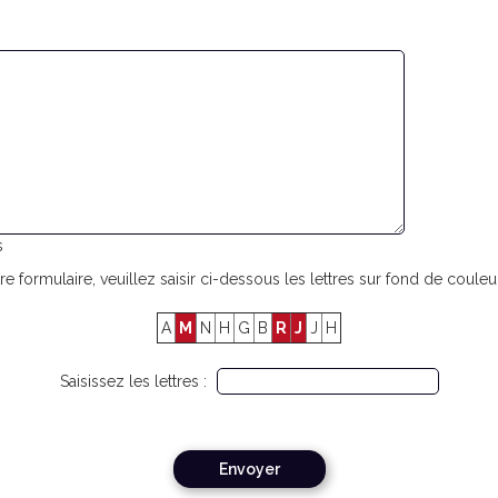
s
re formulaire, veuillez saisir ci-dessous les lettres sur fond de couleur
A
M
N
H
G
B
R
J
J
H
Saisissez les lettres :