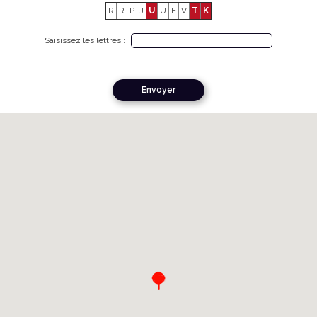
R
R
P
J
U
U
E
V
T
K
Saisissez les lettres :