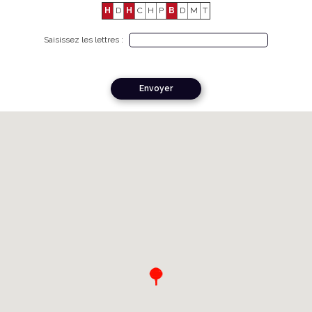
H
D
H
C
H
P
B
D
M
T
Saisissez les lettres :