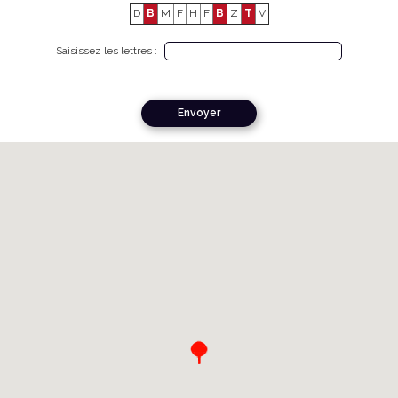
D
B
M
F
H
F
B
Z
T
V
Saisissez les lettres :