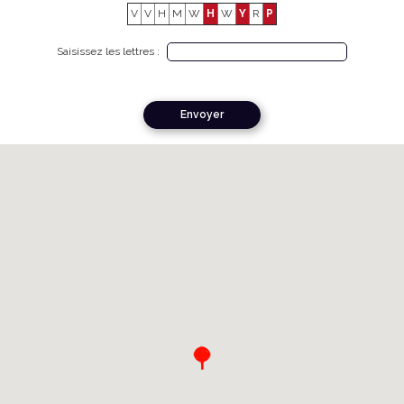
V
V
H
M
W
H
W
Y
R
P
Saisissez les lettres :