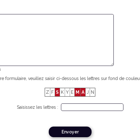
s
re formulaire, veuillez saisir ci-dessous les lettres sur fond de couleur
Z
F
S
K
Y
E
M
A
J
N
Saisissez les lettres :