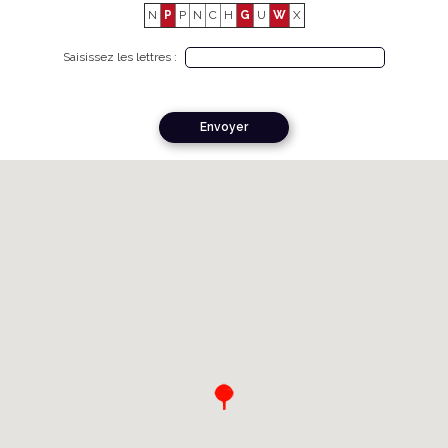
N
P
P
N
C
H
G
U
W
X
Saisissez les lettres :