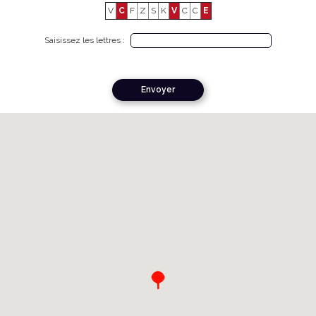
V
C
F
Z
S
K
V
C
C
E
Saisissez les lettres :