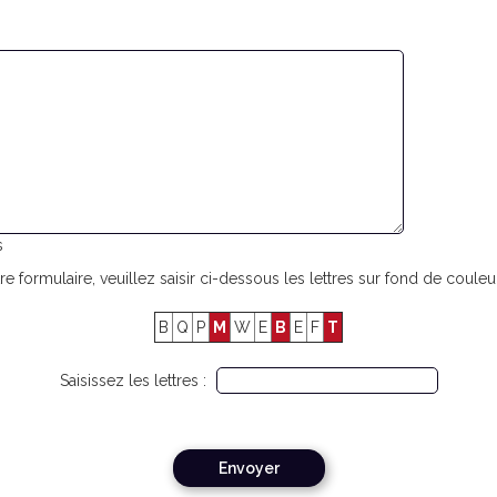
s
re formulaire, veuillez saisir ci-dessous les lettres sur fond de couleur
B
Q
P
M
W
E
B
E
F
T
Saisissez les lettres :