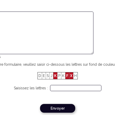
s
re formulaire, veuillez saisir ci-dessous les lettres sur fond de couleur
D
E
S
J
K
P
K
F
X
H
Saisissez les lettres :